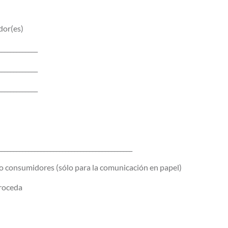
dor(es)
_____________
_____________
_____________
____________________________________________
o consumidores (sólo para la comunicación en papel)
proceda