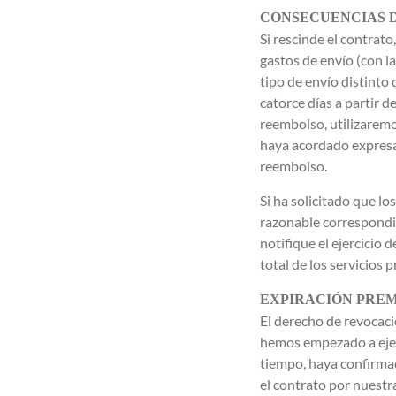
CONSECUENCIAS 
Si rescinde el contrat
gastos de envío (con l
tipo de envío distinto
catorce días a partir d
reembolso, utilizaremo
haya acordado expresa
reembolso.
Si ha solicitado que l
razonable correspondie
notifique el ejercicio
total de los servicios p
EXPIRACIÓN PRE
El derecho de revocac
hemos empezado a ejec
tiempo, haya confirma
el contrato por nuestr