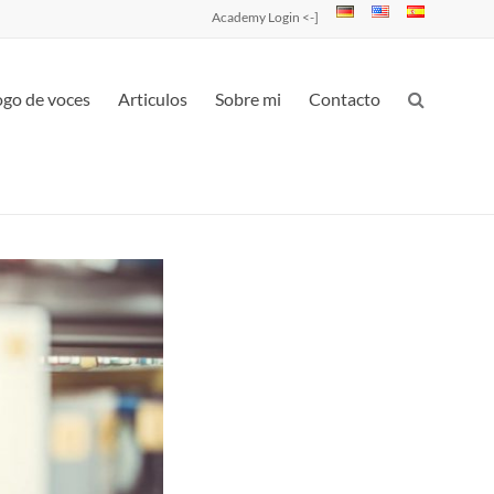
Academy Login <-]
ogo de voces
Articulos
Sobre mi
Contacto