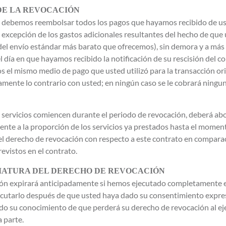
DE LA REVOCACIÓN
o, debemos reembolsar todos los pagos que hayamos recibido de ust
a excepción de los gastos adicionales resultantes del hecho de que
 del envío estándar más barato que ofrecemos), sin demora y a más 
el día en que hayamos recibido la notificación de su rescisión del c
s el mismo medio de pago que usted utilizó para la transacción ori
mente lo contrario con usted; en ningún caso se le cobrará ningu
os servicios comiencen durante el periodo de revocación, deberá a
nte a la proporción de los servicios ya prestados hasta el momen
 del derecho de revocación con respecto a este contrato en compara
revistos en el contrato.
MATURA DEL DERECHO DE REVOCACIÓN
ión expirará anticipadamente si hemos ejecutado completamente el
utarlo después de que usted haya dado su consentimiento expreso
do su conocimiento de que perderá su derecho de revocación al 
a parte.