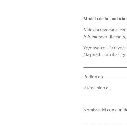
Modelo de formulario 
Si desea revocar el con
A Alexander Riechers,
Yo/nosotros (*) revoca
/ la prestación del sigu
_________________________
Pedido en _____________
(*)/recibido el _________
Nombre del consumido
_________________________