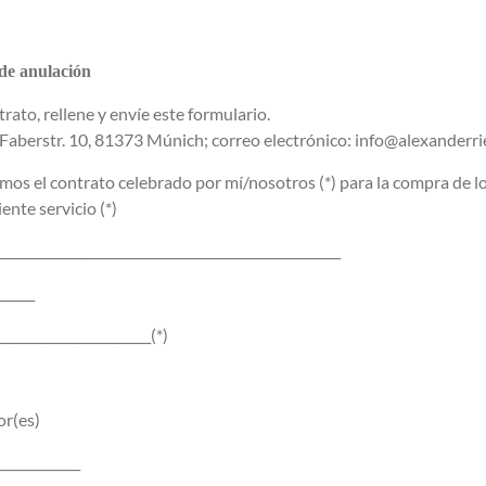
de anulación
trato, rellene y envíe este formulario.
 Faberstr. 10, 81373 Múnich; correo electrónico: info@alexanderr
mos el contrato celebrado por mí/nosotros (*) para la compra de lo
iente servicio (*)
_____________________________________________________
______
________________________(*)
r(es)
_____________