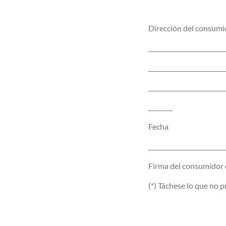
Dirección del consumi
_________________________
_________________________
_________________________
________
Fecha
_________________________
Firma del consumidor 
(*) Táchese lo que no 