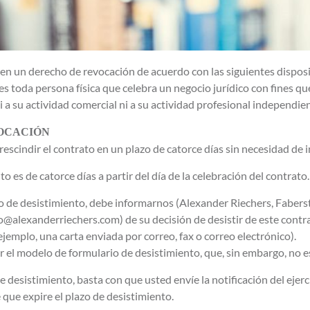
n un derecho de revocación de acuerdo con las siguientes disposi
s toda persona física que celebra un negocio jurídico con fines q
 su actividad comercial ni a su actividad profesional independie
OCACIÓN
escindir el contrato en un plazo de catorce días sin necesidad de i
to es de catorce días a partir del día de la celebración del contrato.
o de desistimiento, debe informarnos (Alexander Riechers, Fabers
fo@alexanderriechers.com) de su decisión de desistir de este cont
ejemplo, una carta enviada por correo, fax o correo electrónico).
ar el modelo de formulario de desistimiento, que, sin embargo, no e
e desistimiento, basta con que usted envíe la notificación del ejer
 que expire el plazo de desistimiento.