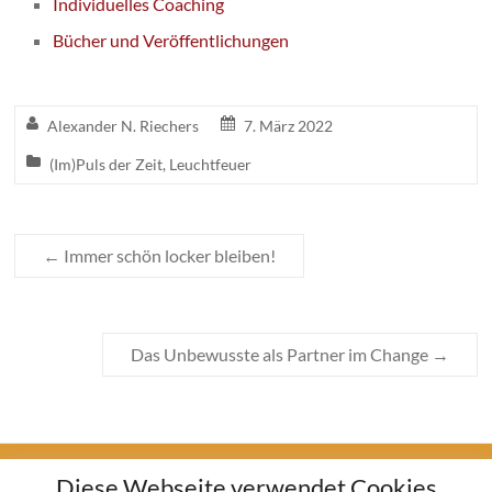
Individuelles Coaching
Bücher und Veröffentlichungen
Alexander N. Riechers
7. März 2022
(Im)Puls der Zeit
,
Leuchtfeuer
←
Immer schön locker bleiben!
Das Unbewusste als Partner im Change
→
Diese Webseite verwendet Cookies
Impressum
Datenschutz
Widerrufsbelehrung