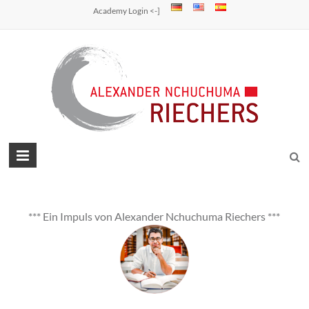
Skip
Academy Login <-]
to
content
Alexander
Nchuchuma
Riechers
*** Ein Impuls von Alexander Nchuchuma Riechers ***
Vitale
Kraft
in
freien
Fluss